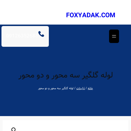
فتن
ه
FOXYADAK.COM
حتوا
09126352688
لوله گلگیر سه محور و دو محور
خانه
/
تزئینات
/ لوله گلگیر سه محور و دو محور