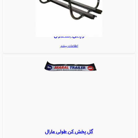
زاپاس بند مارال
اطلاعات بیشتر
گل پخش کن طولی مارال