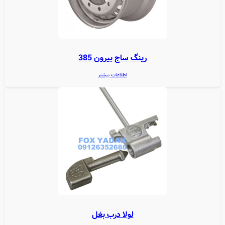
رینگ ساج بیرون 385
اطلاعات بیشتر
لولا درب بغل