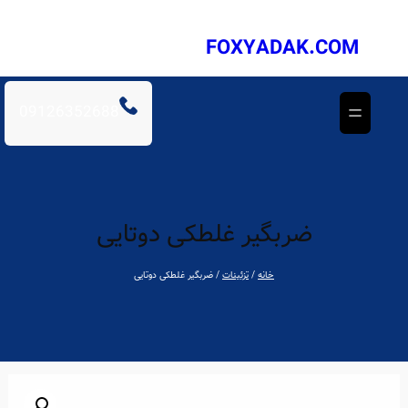
فتن
ه
FOXYADAK.COM
حتوا
09126352688
ضربگیر غلطکی دوتایی
خانه
/
تزئینات
/ ضربگیر غلطکی دوتایی