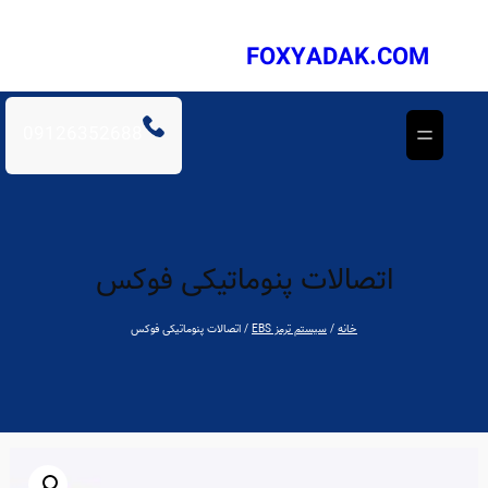
فتن
ه
FOXYADAK.COM
حتوا
09126352688
اتصالات پنوماتیکی فوکس
خانه
/
سیستم ترمز EBS
/ اتصالات پنوماتیکی فوکس